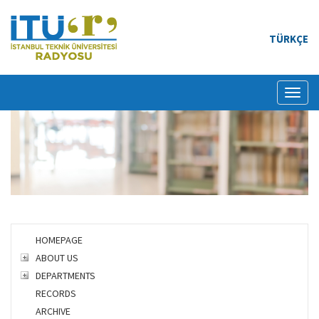
TÜRKÇE
Toggl
naviga
HOMEPAGE
ABOUT US
DEPARTMENTS
RECORDS
ARCHIVE