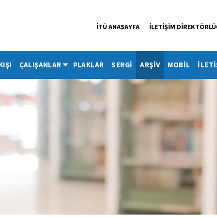
İTÜ ANASAYFA
İLETİŞİM DİREKTÖRL
KIŞI
ÇALIŞANLAR
PLAKLAR
SERGİ
ARŞİV
MOBİL
İLETİ