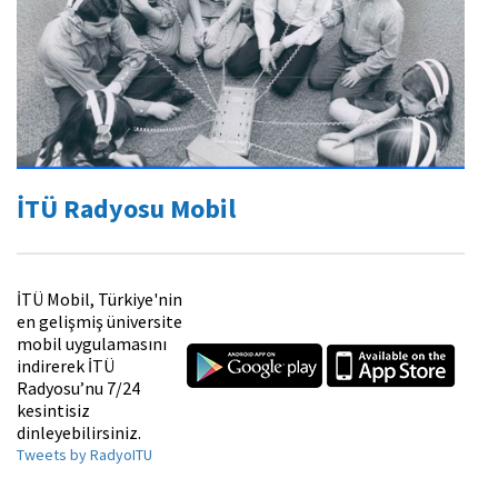
İTÜ Radyosu Mobil
İTÜ Mobil, Türkiye'nin
en gelişmiş üniversite
mobil uygulamasını
indirerek İTÜ
Radyosu’nu 7/24
kesintisiz
dinleyebilirsiniz.
Tweets by RadyoITU