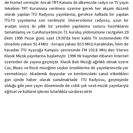
de hizmet vermiştir. Ancak TRT Kanunu ile ülkemizde radyo ve TV yayın
tekelinin TRT Kurumuna verilmesi üzerine gerek her akşam düzenli
olarak yapılan İTÜ Radyosu yayınlarına, gerekse haftada bir yapılan
İTÜ-TV yayınlarına son verilmiştir. Üniversitemiz radyosu, uzun bir
aradan sonra iki yıllık bir yeniden yapılanma sonucu hazırlıklarını
tamamlamış ve Cumhuriyetimizin 72. kuruluş yıldönümüne rastgelen 29
Ekim 1995 Pazar günü saat 19:30'da hem kablo TV sistemindeki FM
(Anadolu yakası 92.4 MHz - Avrupa yakası 92.5 MHz) kanalından, hem de
havadan İTÜ Ayazağa Kampüs çevresinde FM 103.8 MHz.den Stereo
Klasik Müzik yayınlarına başlamıştır. 1998 Yılı başından itibaren İnternet
üzerinden de yayına geçmiştir. Klasik Batı Müziği ağırlıklı olmak üzere
Caz, Blues ve Rock müziğinin seçkin örneklerine de yayınlarımızda yer
vermekteyiz. Akademik duyurular ve kentimizdeki sanat etkinlikleri
gün içinde haber olarak sunulmaktadır. İTÜ Radyosu, geçmişinde
olduğu gibi yeni yayın döneminde de ciddi çok sesli müzik yayınlarıyla
eğitsel ve kültürel işlevini tutarlılıkla sürdürecektir.