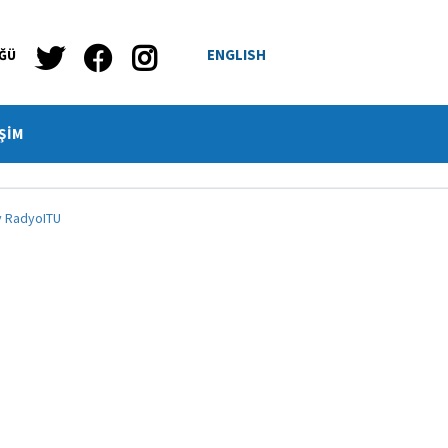
ENGLISH
ÜĞÜ
ŞİM
y RadyoITU