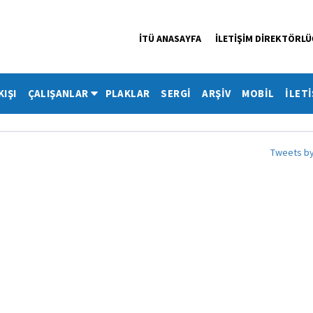
İTÜ ANASAYFA
İLETİŞİM DİREKTÖRL
KIŞI
ÇALIŞANLAR
PLAKLAR
SERGİ
ARŞİV
MOBİL
İLETİ
Tweets b